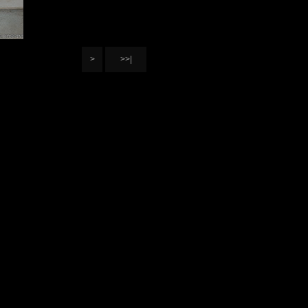
>
>>|